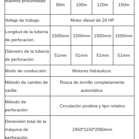
Máxima profundidad:
80m
100m
120m
150m
Voltaje de trabajo:
Motor diésel de 28 HP
Longitud de la tubería
1500mm
1500mm
1500mm
1500mm
de perforación:
Diámetro de la tubería
51mm
51mm
51mm
51mm
de perforación:
Modo de conducción:
Motores hidráulicos
Método de cambio de
Rosca de tornillo completamente
varilla:
automática
Método de
Circulación positiva y tipo rotativo
perforación:
Dimensión total de la
máquina de
2450*1150*2060mm
perforación: