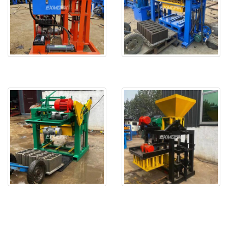
EX2-25 se entrega a Senegal
EX4-30 se entregará a argeli
EXJ4-40 se probó bien y se e
EX4-24 está listo y será ent