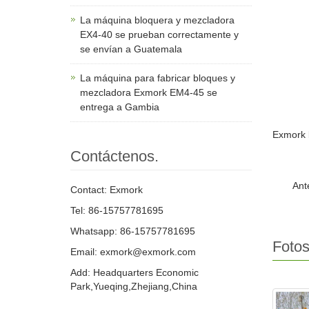
La máquina bloquera y mezcladora
EX4-40 se prueban correctamente y
se envían a Guatemala
La máquina para fabricar bloques y
mezcladora Exmork EM4-45 se
entrega a Gambia
Exmork b
Contáctenos.
Ant
Contact: Exmork
Tel: 86-15757781695
Whatsapp: 86-15757781695
Fotos
Email: exmork@exmork.com
Add: Headquarters Economic
Park,Yueqing,Zhejiang,China