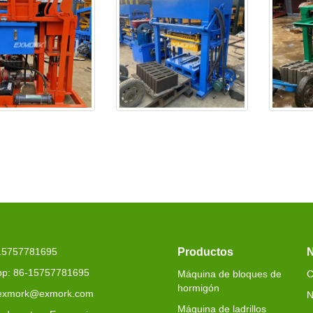
-25 se entrega a
EX4-30 se entregará a
EXJ4-40 
Senegal
argeli
-15757781695
Productos
N
p: 86-15757781695
Máquina de bloques de
C
hormigón
 exmork@exmork.com
N
Máquina de ladrillos