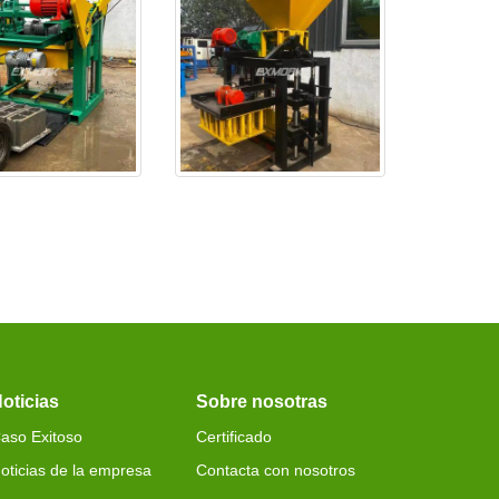
se probó bien y se
EX4-24 está listo y será ent
e
oticias
Sobre nosotras
aso Exitoso
Certificado
oticias de la empresa
Contacta con nosotros