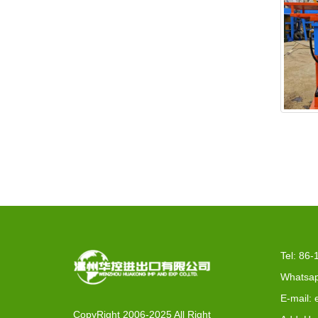
EX2
Tel: 86
Whatsap
E-mail:
CopyRight 2006-2025 All Right