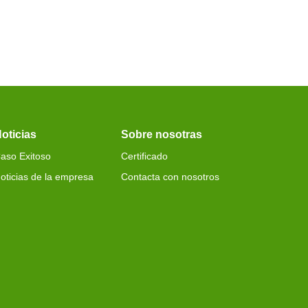
se probó bien y se
EX4-24 está listo y será ent
e
oticias
Sobre nosotras
aso Exitoso
Certificado
oticias de la empresa
Contacta con nosotros