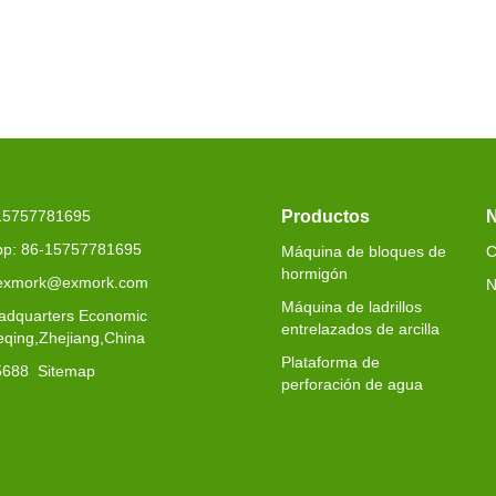
-25 se entrega a
EX4-30 se entregará a
EXJ4-40 
Senegal
argeli
-15757781695
Productos
N
p: 86-15757781695
Máquina de bloques de
C
hormigón
 exmork@exmork.com
N
Máquina de ladrillos
adquarters Economic
entrelazados de arcilla
eqing,Zhejiang,China
Plataforma de
5688
Sitemap
perforación de agua