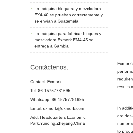
La máquina bloquera y mezcladora
EX4-40 se prueban correctamente y
se envían a Guatemala
La máquina para fabricar bloques y
mezcladora Exmork EM4-45 se
entrega a Gambia
Exmork
Contáctenos.
performa
requirem
Contact: Exmork
results 
Tel: 86-15757781695
Whatsapp: 86-15757781695
In addit
Email: exmork@exmork.com
are desi
Add: Headquarters Economic
Park,Yueqing,Zhejiang,China
numerous
to produ