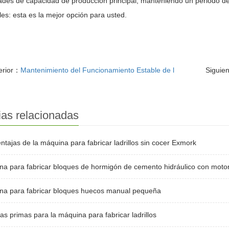
des de capacidad de producción principal, manteniendo un periodo de r
es: esta es la mejor opción para usted.
erior：
Mantenimiento del Funcionamiento Estable de l
Siguie
ias relacionadas
ntajas de la máquina para fabricar ladrillos sin cocer Exmork
a para fabricar bloques de hormigón de cemento hidráulico con motor
na para fabricar bloques huecos manual pequeña
as primas para la máquina para fabricar ladrillos