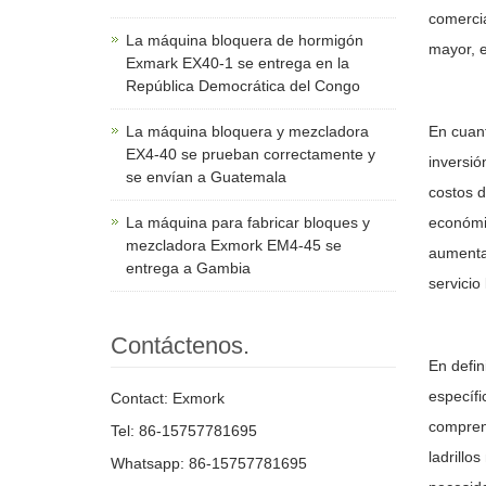
comercia
La máquina bloquera de hormigón
mayor, e
Exmark EX40-1 se entrega en la
República Democrática del Congo
La máquina bloquera y mezcladora
En cuant
EX4-40 se prueban correctamente y
inversió
se envían a Guatemala
costos d
La máquina para fabricar bloques y
económic
mezcladora Exmork EM4-45 se
aumenta 
entrega a Gambia
servicio
Contáctenos.
En defin
específi
Contact: Exmork
compren
Tel: 86-15757781695
ladrillo
Whatsapp: 86-15757781695