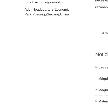
necesida
Email: exmork@exmork.com
razonabl
Add: Headquarters Economic
Park,Yueqing,Zhejiang,China
Ant
Notic
Las ve
Máquin
Máqui
Materi