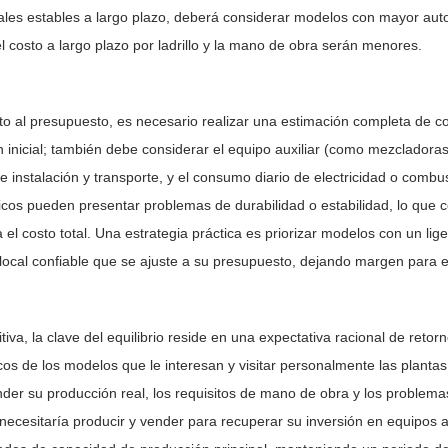
les estables a largo plazo, deberá considerar modelos con mayor autom
l costo a largo plazo por ladrillo y la mano de obra serán menores.
o al presupuesto, es necesario realizar una estimación completa de cos
n inicial; también debe considerar el equipo auxiliar (como mezcladoras,
e instalación y transporte, y el consumo diario de electricidad o com
os pueden presentar problemas de durabilidad o estabilidad, lo que co
el costo total. Una estrategia práctica es priorizar modelos con un l
 local confiable que se ajuste a su presupuesto, dejando margen para e
itiva, la clave del equilibrio reside en una expectativa racional de ret
cos de los modelos que le interesan y visitar personalmente las planta
der su producción real, los requisitos de mano de obra y los proble
s necesitaría producir y vender para recuperar su inversión en equipos a