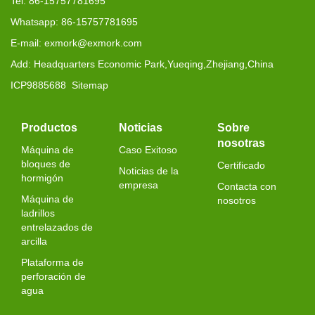
Tel: 86-15757781695
Whatsapp: 86-15757781695
E-mail: exmork@exmork.com
Add: Headquarters Economic Park,Yueqing,Zhejiang,China
ICP9885688
Sitemap
Productos
Noticias
Sobre
nosotras
Máquina de
Caso Exitoso
bloques de
Certificado
Noticias de la
hormigón
empresa
Contacta con
Máquina de
nosotros
ladrillos
entrelazados de
arcilla
Plataforma de
perforación de
agua